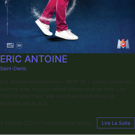
ERIC ANTOINE
Saint-Denis
Eric Antoine présentera un « BEST OF » de ses meilleures
illusions avec toujours autant d’humour et de folie. Lieu :
TEAT Champ Fleuri 39€ hors frais de billetterie JE
RESERVE MA PLACE
4 octobre 2025
/
Commentaires fermés
Lire La Suite