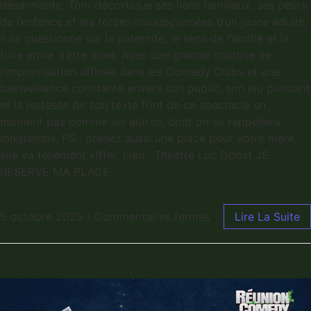
désarmante, Tom décortique ses liens familiaux, ses peurs
de l’enfance et les forces insoupçonnées d’un jeune adulte.
Il se questionne sur la paternité, le sens de l’amitié et la
folle envie d’être aimé. Avec une grande maîtrise de
l’improvisation affinée dans les Comedy Clubs et une
bienveillance constante envers son public, son jeu puissant
et la justesse de son texte font de ce spectacle un
moment pas comme les autres, dont on se rappellera
longtemps. PS : prenez aussi une place pour votre mère,
elle va tellement kiffer. Lieu : Théâtre Luc Donat JE
RESERVE MA PLACE
5 octobre 2025
/
Commentaires fermés
Lire La Suite